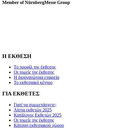
Member of NürnbergMesse Group
ΒΡΕΙΤΕ ΜΑΣ ΣΤΟΝ ΧΑΡΤΗ
Η FOODTECH FOOD PROCESSING & PACKAGING
EXHIBITION διοργανώνεται από την FORUM SA – Member of
Nurnbergmesse Group και δεν είναι συνδεδεμένη με την
Association FOODTECH -Dijon, France.
Η ΕΚΘΕΣΗ
Το προφίλ της έκθεσης
Οι τομείς της έκθεσης
Η διοργανώτρια εταιρεία
Το εκθεσιακό κέντρο
ΓΙΑ ΕΚΘΕΤΕΣ
Γιατί να συμμετάσχετε;
Λίστα εκθετών 2025
Κατάλογος Εκθετών 2025
Οι τομείς της έκθεσης
Κάτοψη εκθεσιακού χώρου