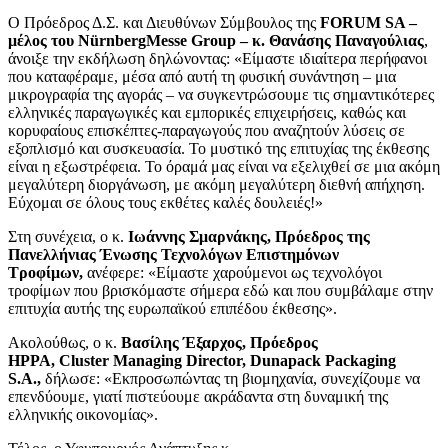
Ο Πρόεδρος Δ.Σ. και Διευθύνων Σύμβουλος της
FORUM SA –
μέλος του NürnbergMesse Group – κ. Θανάσης Παναγούλιας
,
άνοιξε την εκδήλωση δηλώνοντας: «Είμαστε ιδιαίτερα περήφανοι
που καταφέραμε, μέσα από αυτή τη φυσική συνάντηση – μια
μικρογραφία της αγοράς – να συγκεντρώσουμε τις σημαντικότερες
ελληνικές παραγωγικές και εμπορικές επιχειρήσεις, καθώς και
κορυφαίους επισκέπτες-παραγωγούς που αναζητούν λύσεις σε
εξοπλισμό και συσκευασία. Το μυστικό της επιτυχίας της έκθεσης
είναι η εξωστρέφεια. Το όραμά μας είναι να εξελιχθεί σε μια ακόμη
μεγαλύτερη διοργάνωση, με ακόμη μεγαλύτερη διεθνή απήχηση.
Εύχομαι σε όλους τους εκθέτες καλές δουλειές!»
Στη συνέχεια, ο κ.
Ιωάννης Σμαρνάκης,
Πρόεδρος της
Πανελλήνιας Ένωσης Τεχνολόγων
Επιστημόνων
Τροφίμων
,
ανέφερε: «Είμαστε χαρούμενοι ως τεχνολόγοι
τροφίμων που βρισκόμαστε σήμερα εδώ και που συμβάλαμε στην
επιτυχία αυτής της ευρωπαϊκού επιπέδου έκθεσης».
Ακολούθως, ο κ.
Βασίλης Έξαρχος, Πρόεδρος
HPPA, Cluster Managing Director, Dunapack Packaging
S.A.,
δήλωσε: «Εκπροσωπώντας τη βιομηχανία, συνεχίζουμε να
επενδύουμε, γιατί πιστεύουμε ακράδαντα στη δυναμική της
ελληνικής οικονομίας».