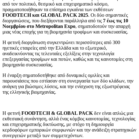
από τον πολιτικό, θεσμικό και επιχειρηματικό κόσμο,
πραγματοποιήθηκαν τα επίσημα εγκαίνια των εκθέσεων
FOODTECH και GLOBAL PACK 2025
. Οι δύο σημαντικές
διοργανώσεις, που διεξάγονται παράλληλα από τις
7 έως τις 10
Νοεμβρίου
στο Metropolitan Expo
, σηματοδοτούν την απαρχή
μιας νέας εποχής για τη βιομηχανία τροφίμων και συσκευασίας.
Η φετινή διοργάνωση συγκεντρώνει περισσότερες από 300
ηγετικές εταιρείες από την Ελλάδα και το εξωτερικό,
αναδεικνύοντας τις τελευταίες εξελίξεις στην τεχνολογία
επεξεργασίας τροφίμων και ποτών, καθώς και τις καινοτομίες στη
βιομηχανία συσκευασίας.
Η έναρξη σηματοδοτήθηκε από δυναμικές ομιλίες και
παρουσιάσεις που εστίασαν στη συνεργασία των δύο κλάδων, την
ανάγκη για βιώσιμες λύσεις, και την ενίσχυση της εξωστρέφειας
της ελληνικής βιομηχανίας.
Η φετινή
FOODTECH & GLOBAL PACK
δεν είναι απλώς μια
εκθεσιακή συνάντηση, αλλά ένας κόμβος καινοτομίας, τεχνολογίας
και επιχειρηματικής δικτύωσης, με στόχο τη δημιουργία
κερδοφόρων εμπορικών συμφωνιών και την ανάδειξη στρατηγικών
συνεργειών μεταξύ των συμμετεχόντων.