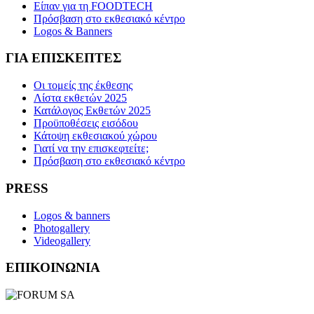
Είπαν για τη FOODTECH
Πρόσβαση στο εκθεσιακό κέντρο
Logos & Banners
ΓΙΑ ΕΠΙΣΚΕΠΤΕΣ
Οι τομείς της έκθεσης
Λίστα εκθετών 2025
Κατάλογος Εκθετών 2025
Προϋποθέσεις εισόδου
Κάτοψη εκθεσιακού χώρου
Γιατί να την επισκεφτείτε;
Πρόσβαση στο εκθεσιακό κέντρο
PRESS
Logos & banners
Photogallery
Videogallery
ΕΠΙΚΟΙΝΩΝΙΑ