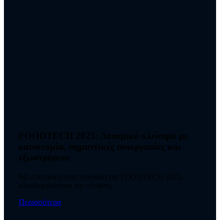
FOODTECH 2025: Δυναμικό κλείσιμο με
καινοτομία, σημαντικές συνεργασίες και
εξωστρέφεια
Με επιτυχία έπεσε η αυλαία της FOODTECH 2025,
ολοκληρώνοντας την τέταρτη...
Περισσότερα