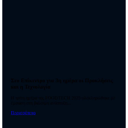
Στο Επίκεντρο για 3η ημέρα οι Προκλήσεις
και η Τεχνολογία
Η τρίτη ημέρα της FOODTECH 2025 ολοκληρώθηκε με
έμφαση στη βιώσιμη ανάπτυξη...
Περισσότερα