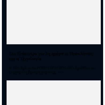
Στο Επίκεντρο για 3η ημέρα οι Προκλήσεις
και η Τεχνολογία
Η τρίτη ημέρα της FOODTECH 2025 ολοκληρώθηκε με
έμφαση στη βιώσιμη ανάπτυξη... >>