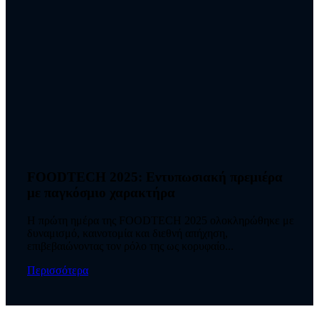
FOODTECH 2025: Εντυπωσιακή πρεμιέρα
με παγκόσμιο χαρακτήρα
Η πρώτη ημέρα της FOODTECH 2025 ολοκληρώθηκε με
δυναμισμό, καινοτομία και διεθνή απήχηση,
επιβεβαιώνοντας τον ρόλο της ως κορυφαίο...
Περισσότερα