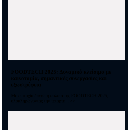
FOODTECH 2025: Δυναμικό κλείσιμο με
καινοτομία, σημαντικές συνεργασίες και
εξωστρέφεια
Με επιτυχία έπεσε η αυλαία της FOODTECH 2025,
ολοκληρώνοντας την τέταρτη... >>