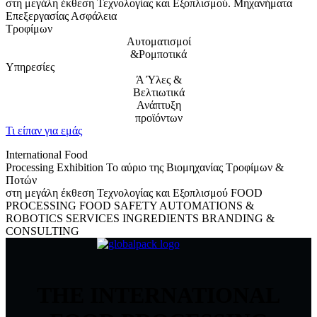
στη μεγάλη έκθεση Τεχνολογίας και Εξοπλισμού.
Μηχανήματα
Επεξεργασίας
Ασφάλεια
Τροφίμων
Αυτοματισμοί
&Ρομποτικά
Υπηρεσίες
Ά Ύλες &
Βελτιωτικά
Ανάπτυξη
προϊόντων
Τι είπαν για εμάς
International Food
Processing Exhibition
Το αύριο της Βιομηχανίας Τροφίμων &
Ποτών
στη μεγάλη έκθεση Τεχνολογίας και Εξοπλισμού
FOOD
PROCESSING
FOOD SAFETY
AUTOMATIONS &
ROBOTICS
SERVICES
INGREDIENTS
BRANDING &
CONSULTING
THE INTERNATIONAL