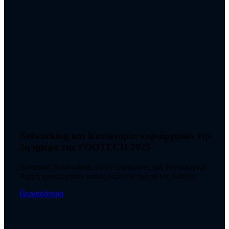
Networking και Καινοτομία κυριάρχησαν την
2η ημέρα της FOOTECH 2025
Δυναμικό Networking, Νέες Συμφωνίες και Τεχνολογική
Αιχμή κυριάρχησαν και τη δεύτερη ημέρα της έκθεσης
Περισσότερα