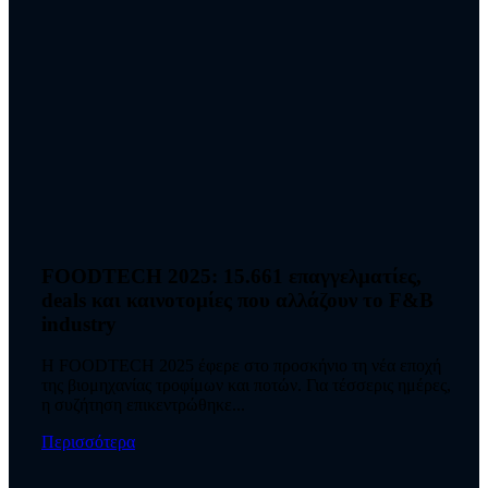
FOODTECH 2025: 15.661 επαγγελματίες,
deals και καινοτομίες που αλλάζουν το F&B
industry
Η FOODTECH 2025 έφερε στο προσκήνιο τη νέα εποχή
της βιομηχανίας τροφίμων και ποτών. Για τέσσερις ημέρες,
η συζήτηση επικεντρώθηκε...
Περισσότερα