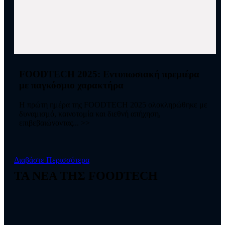
FOODTECH 2025: Εντυπωσιακή πρεμιέρα
με παγκόσμιο χαρακτήρα
Η πρώτη ημέρα της FOODTECH 2025 ολοκληρώθηκε με
δυναμισμό, καινοτομία και διεθνή απήχηση,
επιβεβαιώνοντας... >>
Διαβάστε Περισσότερα
TA NEA THΣ FOODTECH