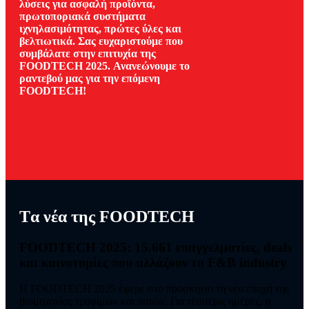
λύσεις για ασφαλή προϊόντα,
πρωτοποριακά συστήματα
ιχνηλασιμότητας, πρώτες ύλες και
βελτιωτικά. Σας ευχαριστούμε που
συμβάλατε στην επιτυχία της
FOODTECH 2025. Ανανεώνουμε το
ραντεβού μας για την επόμενη
FOODTECH!
Tα νέα της FOODTECH
FOODTECH 2025: 15.661 επαγγελματίες, deals
και καινοτομίες που αλλάζουν το F&B industry
Η FOODTECH 2025 έφερε στο προσκήνιο τη νέα εποχή της
βιομηχανίας τροφίμων και ποτών. Για τέσσερις ημέρες, η