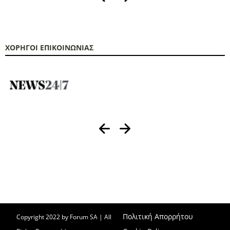
ΧΟΡΗΓΟΙ ΕΠΙΚΟΙΝΩΝΙΑΣ
Η FOODTECH FOOD PROCESSING & PACKAGING EXHIBITION διοργανώνεται
από την FORUM SA – Member of Nurnbergmesse Group και δεν είναι
συνδεδεμένη με την Association FOODTECH -Dijon, France.
Πολιτική Απορρήτου
Copyright 2022 by Forum SA | All