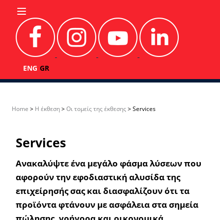
Skip to content
Λίστα Εκθετών 2025
Τι είπαν για εμάς
ENG
GR
Home
>
H έκθεση
>
Οι τομείς της έκθεσης
>
Services
Services
Aνακαλύψτε ένα μεγάλο φάσμα λύσεων που
αφορούν την εφοδιαστική αλυσίδα της
επιχείρησής σας και διασφαλίζουν ότι τα
προϊόντα φτάνουν με ασφάλεια στα σημεία
πώλησης, γρήγορα και οικονομικά,