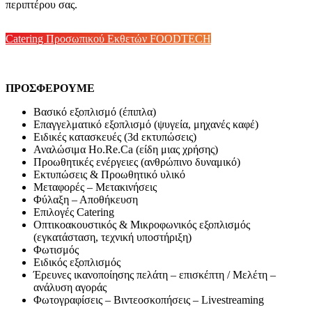
περιπτέρου σας.
Catering Προσωπικού Εκθετών FOODTECH
ΠΡΟΣΦΕΡΟΥΜΕ
Βασικό εξοπλισμό (έπιπλα)
Επαγγελματικό εξοπλισμό
(ψυγεία, μηχανές καφέ)
Ειδικές κατασκευές
(3d εκτυπώσεις)
Αναλώσιμα Ho.Re.Ca
(είδη μιας χρήσης)
Προωθητικές ενέργειες
(ανθρώπινο δυναμικό)
Εκτυπώσεις
& Προωθητικό υλικό
Μεταφορές – Μετακινήσεις
Φύλαξη – Αποθήκευση
Επιλογές
Catering
Οπτικοακουστικός
& Μικροφωνικός
εξοπλισμός
(εγκατάσταση,
τεχνική υποστήριξη)
Φωτισμός
Ειδικός εξοπλισμός
Έρευνες ικανοποίησης
πελάτη – επισκέπτη /
Μελέτη –
ανάλυση αγοράς
Φωτογραφίσεις –
Βιντεοσκοπήσεις –
Livestreaming