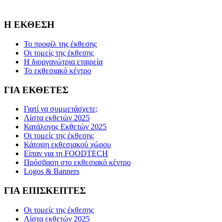
Association FOODTECH -Dijon, France.
Η ΕΚΘΕΣΗ
Το προφίλ της έκθεσης
Οι τομείς της έκθεσης
Η διοργανώτρια εταιρεία
Το εκθεσιακό κέντρο
ΓΙΑ ΕΚΘΕΤΕΣ
Γιατί να συμμετάσχετε;
Λίστα εκθετών 2025
Κατάλογος Εκθετών 2025
Οι τομείς της έκθεσης
Κάτοψη εκθεσιακού χώρου
Είπαν για τη FOODTECH
Πρόσβαση στο εκθεσιακό κέντρο
Logos & Banners
ΓΙΑ ΕΠΙΣΚΕΠΤΕΣ
Οι τομείς της έκθεσης
Λίστα εκθετών 2025