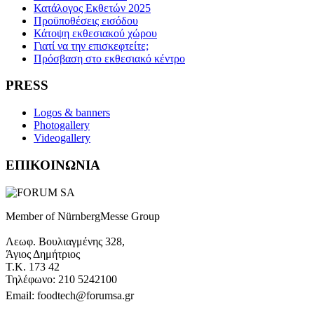
Κατάλογος Εκθετών 2025
Προϋποθέσεις εισόδου
Κάτοψη εκθεσιακού χώρου
Γιατί να την επισκεφτείτε;
Πρόσβαση στο εκθεσιακό κέντρο
PRESS
Logos & banners
Photogallery
Videogallery
ΕΠΙΚΟΙΝΩΝΙΑ
Member of NürnbergMesse Group
Λεωφ. Βουλιαγμένης 328,
Άγιος Δημήτριος
Τ.Κ. 173 42
Τηλέφωνο: 210 5242100
Email: foodtech@forumsa.gr
ΒΡΕΙΤΕ ΜΑΣ ΣΤΟΝ ΧΑΡΤΗ