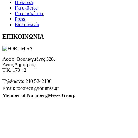
H έκθεση
Για εκθέτες
Για επισκέπτες
Press
Επικοινωνία
ΕΠΙΚΟΙΝΩΝΙΑ
Λεωφ. Βουλιαγμένης 328,
Άγιος Δημήτριος
Τ.Κ. 173 42
Τηλέφωνο: 210 5242100
Email: foodtech@forumsa.gr
Member of NürnbergMesse Group
ΒΡΕΙΤΕ ΜΑΣ ΣΤΟΝ ΧΑΡΤΗ
Η FOODTECH FOOD PROCESSING & PACKAGING
EXHIBITION διοργανώνεται από την FORUM SA – Member of
Nurnbergmesse Group και δεν είναι συνδεδεμένη με την