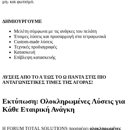
μη- και φωτισμό.
ΔΗΜΙΟΥΡΓΟΥΜΕ
Μελέτη σύμφωνα με τις
ανάγκες του πελάτη
Έτοιμες λύσεις
και προσαρμογή
στα τετραγωνικά
Custom-made λύσεις
Τεχνικές προδιαγραφές
Κατασκευή
Επίβλεψη κατασκευής
Λ
Υ
ΣΕΙΣ ΑΠ
Ο
ΤΟ Α ΈΩΣ ΤΟ Ω Π
Α
ΝΤΑ ΣΤΙΣ ΠΙΟ
ΑΝΤΑΓΩΝΙΣΤΙΚ
Ε
Σ ΤΙΜ
Ε
Σ ΤΗΣ ΑΓΟΡ
Α
Σ
!
Εκτύπωση: Ολοκληρωμένες Λύσεις για
Κάθε Εταιρική Ανάγκη
Η FORUM TOTAL SOLUTIONS προσφέρει
ολοκληρωμένες