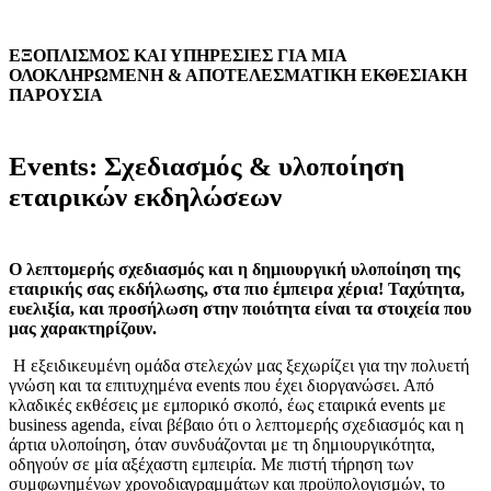
ΕΞΟΠΛΙΣΜ
Ο
Σ ΚΑΙ ΥΠΗΡΕΣ
Ι
ΕΣ ΓΙΑ Μ
Ι
Α
ΟΛΟΚΛΗΡΩΜ
Ε
ΝΗ & ΑΠΟΤΕΛΕΣΜΑΤΙΚ
Η
ΕΚΘΕΣΙΑΚ
Η
ΠΑΡΟΥΣ
Ι
Α
Events: Σχεδιασμός & υλοποίηση
εταιρικών εκδηλώσεων
Ο λεπτομερής σχεδιασμός και η δημιουργική υλοποίηση της
εταιρικής σας
εκδήλωσης, στα πιο έμπειρα χέρια! Ταχύτητα,
ευελιξία, και προσήλωση στην
ποιότητα είναι τα στοιχεία που
μας χαρακτηρίζουν.
Η εξειδικευμένη ομάδα στελεχών μας ξεχωρίζει για την πολυετή
γνώση και τα επιτυχημένα events που έχει διοργανώσει. Από
κλαδικές εκθέσεις με εμπορικό σκοπό, έως εταιρικά
events με
business agenda, είναι βέβαιο ότι ο λεπτομερής σχεδιασμός και η
άρτια υλοποίηση,
όταν συνδυάζονται με τη δημιουργικότητα,
οδηγούν σε μία αξέχαστη εμπειρία. Με πιστή τήρηση των
συμφωνημένων χρονοδιαγραμμάτων και προϋπολογισμών, το