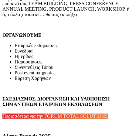
επόμενό σας TEAM
BUILDING, PRESS CONFERENCE,
ANNUAL MEETING, PRODUCT LAUNCH, WORKSHOP, ή
ό,τι άλλο χρειαστεί… θα σας εκπλήξει!
ΟΡΓΑΝΩΝΟΥΜΕ
Εταιρικές εκδηλώσεις
Συνέδρια
Ημερίδες
Παρουσιάσεις
Συνεντεύξεις Τύπου
Post event υπηρεσίες
Εύρεση Χορηγ
ιώ
ν
ΣΧΕΔΙΑΣΜ
Ο
Σ, ΔΙΟΡΓ
Α
ΝΩΣΗ ΚΑΙ ΥΛΟΠΟ
Ι
ΗΣΗ
ΣΗΜΑΝΤΙΚ
Ω
Ν ΕΤΑΙΡΙΚ
Ω
Ν ΕΚΔΗΛ
Ω
ΣΕΩΝ
Περισσότερα για την FORUM TOTAL SOLUTIONS