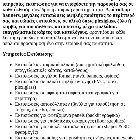
υπηρεσίες εκτύπωσης για να ενισχύσετε την παρουσία σας σε
κάθε έκθεση
, συνέδριο ή εταιρική δραστηριότητα.
Από roll-up
banners, μεγάλες εκτυπώσεις υψηλής ποιότητας το περίπτερό
σας και ειδικές εκτυπώσεις σε υλικά όπως plexiglass, ξύλο ή
καμβά, για πιο σύνθετες κατασκευές, μέχρι φυλλάδια,
επαγγελματικές κάρτες και καταλόγους,
φροντίζουμε κάθε
λεπτομέρεια ώστε το αποτέλεσμα να είναι εντυπωσιακό και
απόλυτα προσαρμοσμένο στην εταιρική σας ταυτότητα.
Υπηρεσίες Εκτύπωσης:
Εκτυπώσεις εταιρικού υλικού (διαφημιστικά φυλλάδια,
επαγγελματικές κάρτες, καταλόγους)
Εκτυπώσεις μεγάλου format (πανό, banners, αφίσες)
Εκτυπώσεις σε υλικά υψηλής αντοχής (PVC, forex,
plexiglass)
Εκτυπώσεις σε υφάσματα (υφασμάτινα γραφικά για
περίπτερα)
Εκτυπώσεις αυτοκόλλητων (βινύλιο για τοποθέτηση σε
τοίχους, δάπεδα, έπιπλα)
Εκτυπώσεις για φωτιζόμενα panels (backlit γραφικά)
Εκτυπώσεις για επιδαπέδιες εφαρμογές (floor graphics)
Εκτυπώσεις για ειδικές κατασκευές (custom shapes & 3D
εφαρμογές)
Εκτυπώσεις branding για προωθητικές ενέργειες και events