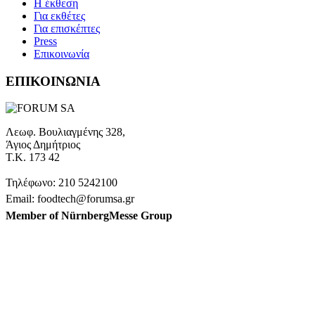
H έκθεση
Για εκθέτες
Για επισκέπτες
Press
Επικοινωνία
ΕΠΙΚΟΙΝΩΝΙΑ
Λεωφ. Βουλιαγμένης 328,
Άγιος Δημήτριος
Τ.Κ. 173 42
Τηλέφωνο: 210 5242100
Email: foodtech@forumsa.gr
Member of NürnbergMesse Group
ΒΡΕΙΤΕ ΜΑΣ ΣΤΟΝ ΧΑΡΤΗ
Η FOODTECH FOOD PROCESSING & PACKAGING
EXHIBITION διοργανώνεται από την FORUM SA – Member of
Nurnbergmesse Group και δεν είναι συνδεδεμένη με την