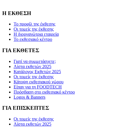
Association FOODTECH -Dijon, France.
Η ΕΚΘΕΣΗ
Το προφίλ της έκθεσης
Οι τομείς της έκθεσης
Η διοργανώτρια εταιρεία
Το εκθεσιακό κέντρο
ΓΙΑ ΕΚΘΕΤΕΣ
Γιατί να συμμετάσχετε;
Λίστα εκθετών 2025
Κατάλογος Εκθετών 2025
Οι τομείς της έκθεσης
Κάτοψη εκθεσιακού χώρου
Είπαν για τη FOODTECH
Πρόσβαση στο εκθεσιακό κέντρο
Logos & Banners
ΓΙΑ ΕΠΙΣΚΕΠΤΕΣ
Οι τομείς της έκθεσης
Λίστα εκθετών 2025