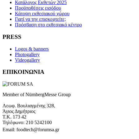
Κατάλογος Εκθετών 2025
Προϋποθέσεις εισόδου
Κάτοψη εκθεσιακού χώρου
Γιατί να την επισκεφτείτε;
Πρόσβαση στο εκθεσιακό κέντρο
PRESS
Logos & banners
Photogallery
Videogallery
ΕΠΙΚΟΙΝΩΝΙΑ
Member of NürnbergMesse Group
Λεωφ. Βουλιαγμένης 328,
Άγιος Δημήτριος
Τ.Κ. 173 42
Τηλέφωνο: 210 5242100
Email: foodtech@forumsa.gr
ΒΡΕΙΤΕ ΜΑΣ ΣΤΟΝ ΧΑΡΤΗ