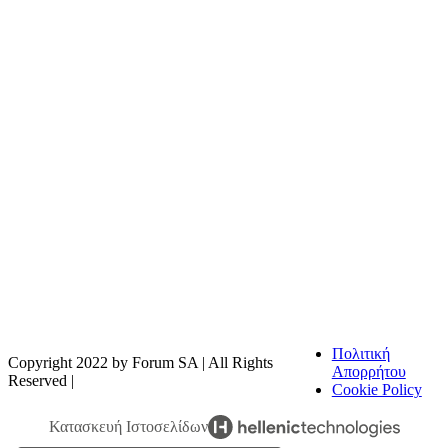
Η FOODTECH FOOD PROCESSING & PACKAGING
EXHIBITION διοργανώνεται από την FORUM SA – Member of
Nurnbergmesse Group και δεν είναι συνδεδεμένη με την
Association FOODTECH -Dijon, France.
Πολιτική
Copyright 2022 by Forum SA | All Rights
Απορρήτου
Reserved |
Cookie Policy
Κατασκευή Ιστοσελίδων