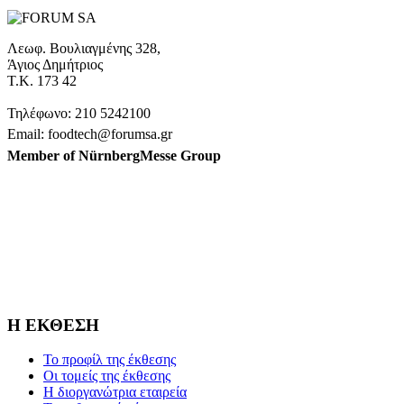
Λεωφ. Βουλιαγμένης 328,
Άγιος Δημήτριος
Τ.Κ. 173 42
Τηλέφωνο: 210 5242100
Email: foodtech@forumsa.gr
Member of NürnbergMesse Group
ΒΡΕΙΤΕ ΜΑΣ ΣΤΟΝ ΧΑΡΤΗ
Η FOODTECH FOOD PROCESSING & PACKAGING
EXHIBITION διοργανώνεται από την FORUM SA – Member of
Nurnbergmesse Group και δεν είναι συνδεδεμένη με την
Association FOODTECH -Dijon, France.
Η ΕΚΘΕΣΗ
Το προφίλ της έκθεσης
Οι τομείς της έκθεσης
Η διοργανώτρια εταιρεία