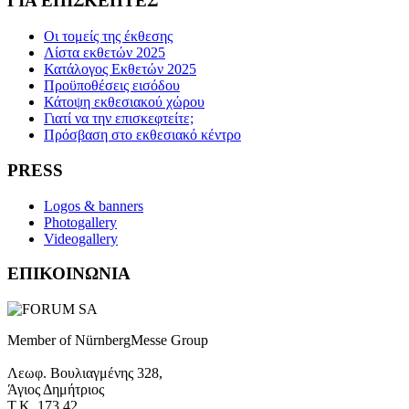
ΓΙΑ ΕΠΙΣΚΕΠΤΕΣ
Οι τομείς της έκθεσης
Λίστα εκθετών 2025
Κατάλογος Εκθετών 2025
Προϋποθέσεις εισόδου
Κάτοψη εκθεσιακού χώρου
Γιατί να την επισκεφτείτε;
Πρόσβαση στο εκθεσιακό κέντρο
PRESS
Logos & banners
Photogallery
Videogallery
ΕΠΙΚΟΙΝΩΝΙΑ
Member of NürnbergMesse Group
Λεωφ. Βουλιαγμένης 328,
Άγιος Δημήτριος
Τ.Κ. 173 42