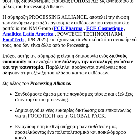
θέση της διοργανώτριας εταιρείας
FORUM ΑΕ
ως αναπόσπαστο
μέλος του Processing Alliance.
Η σύμπραξη PROCESSING ALLIANCE, αποτελεί την ένωση
των δυνάμεων μεταξύ παγκόσμιων εκθέσεων που ανήκουν στο
portfolio του NM Group (
FCE Pharma
,
FCE Cosmetique
,
Analitica Latin America
, POWTECH TECHNOPHARM,
FoodTech
, IPB 2025) και έχουν ως συνδετικό ιστό το αντικείμενό
τους, που δεν είναι άλλο από το Processing.
Στόχος αυτής της σύμπραξης είναι η δημιουργία ενός
διεθνούς
community
που ενισχύει
τον διάλογο, την ανταλλαγή γνώσεων
και την καινοτομία
. Παράλληλα, προάγονται συνέργειες που
οδηγούν στην εξέλιξη του κλάδου και των εκθέσεων.
Ως
μέλος
του
Processing Alliance:
Συνδεόμαστε άμεσα με τις παγκόσμιες τάσεις και εξελίξεις
στον τομέα του
processing
.
Δημιουργούμε νέες ευκαιρίες δικτύωσης και επικοινωνίας
για τη FOODTECH και τη GLOBAL PACK.
Ενισχύουμε τη διεθνή απήχηση των εκθέσεών μας,
προσελκύοντας ένα πολυπολιτισμικό και ποικιλόμορφο
κοινό.