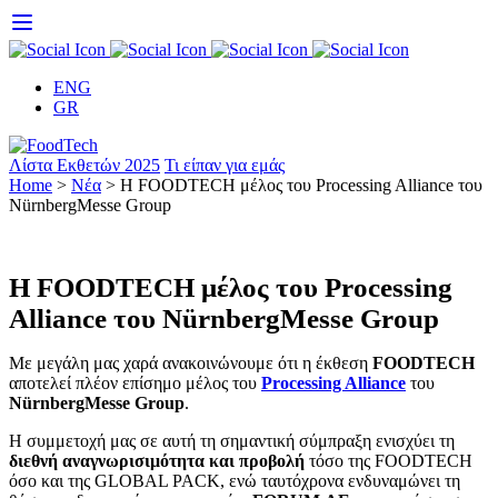
Skip
to
content
ENG
GR
Λίστα Εκθετών 2025
Τι είπαν για εμάς
Home
>
Νέα
>
Η FOODTECH μέλος του Processing Alliance του
NürnbergMesse Group
Η FOODTECH μέλος του Processing
Alliance του NürnbergMesse Group
Με μεγάλη μας χαρά ανακοινώνουμε ότι η έκθεση
FOODTECH
αποτελεί πλέον επίσημο μέλος του
Processing Alliance
του
NürnbergMesse Group
.
Η συμμετοχή μας σε αυτή τη σημαντική σύμπραξη ενισχύει τη
διεθνή αναγνωρισιμότητα και προβολή
τόσο της FOODTECH
όσο και της GLOBAL PACK, ενώ ταυτόχρονα ενδυναμώνει τη