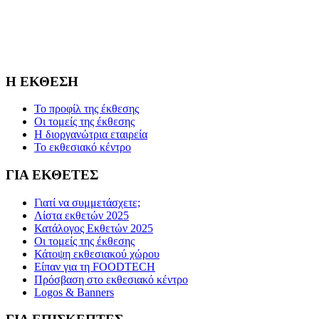
Η FOODTECH FOOD PROCESSING & PACKAGING
EXHIBITION διοργανώνεται από την FORUM SA – Member of
Nurnbergmesse Group και δεν είναι συνδεδεμένη με την
Association FOODTECH -Dijon, France.
Η ΕΚΘΕΣΗ
Το προφίλ της έκθεσης
Οι τομείς της έκθεσης
Η διοργανώτρια εταιρεία
Το εκθεσιακό κέντρο
ΓΙΑ ΕΚΘΕΤΕΣ
Γιατί να συμμετάσχετε;
Λίστα εκθετών 2025
Κατάλογος Εκθετών 2025
Οι τομείς της έκθεσης
Κάτοψη εκθεσιακού χώρου
Είπαν για τη FOODTECH
Πρόσβαση στο εκθεσιακό κέντρο
Logos & Banners