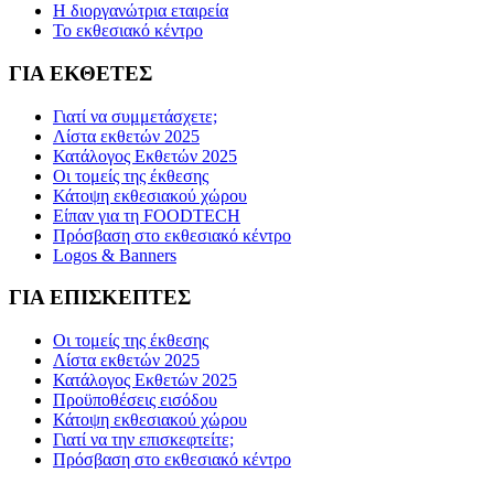
Η διοργανώτρια εταιρεία
Το εκθεσιακό κέντρο
ΓΙΑ ΕΚΘΕΤΕΣ
Γιατί να συμμετάσχετε;
Λίστα εκθετών 2025
Κατάλογος Εκθετών 2025
Οι τομείς της έκθεσης
Κάτοψη εκθεσιακού χώρου
Είπαν για τη FOODTECH
Πρόσβαση στο εκθεσιακό κέντρο
Logos & Banners
ΓΙΑ ΕΠΙΣΚΕΠΤΕΣ
Οι τομείς της έκθεσης
Λίστα εκθετών 2025
Κατάλογος Εκθετών 2025
Προϋποθέσεις εισόδου
Κάτοψη εκθεσιακού χώρου
Γιατί να την επισκεφτείτε;
Πρόσβαση στο εκθεσιακό κέντρο