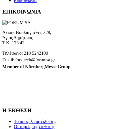
Επικοινωνία
ΕΠΙΚΟΙΝΩΝΙΑ
Λεωφ. Βουλιαγμένης 328,
Άγιος Δημήτριος
Τ.Κ. 173 42
Τηλέφωνο: 210 5242100
Email: foodtech@forumsa.gr
Member of NürnbergMesse Group
ΒΡΕΙΤΕ ΜΑΣ ΣΤΟΝ ΧΑΡΤΗ
Η FOODTECH FOOD PROCESSING & PACKAGING EXHIBITION 
Η ΕΚΘΕΣΗ
Το προφίλ της έκθεσης
Οι τομείς της έκθεσης