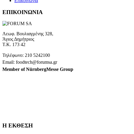
Επικοινωνία
ΕΠΙΚΟΙΝΩΝΙΑ
Λεωφ. Βουλιαγμένης 328,
Άγιος Δημήτριος
Τ.Κ. 173 42
Τηλέφωνο: 210 5242100
Email: foodtech@forumsa.gr
Member of NürnbergMesse Group
ΒΡΕΙΤΕ ΜΑΣ ΣΤΟΝ ΧΑΡΤΗ
Η FOODTECH FOOD PROCESSING & PACKAGING
EXHIBITION διοργανώνεται από την FORUM SA – Member of
Nurnbergmesse Group και δεν είναι συνδεδεμένη με την
Association FOODTECH -Dijon, France.
Η ΕΚΘΕΣΗ