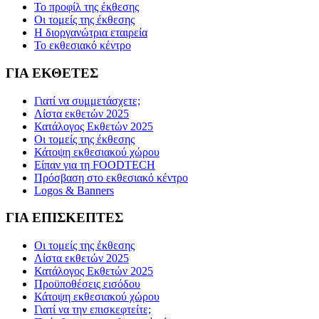
Το προφίλ της έκθεσης
Οι τομείς της έκθεσης
Η διοργανώτρια εταιρεία
Το εκθεσιακό κέντρο
ΓΙΑ ΕΚΘΕΤΕΣ
Γιατί να συμμετάσχετε;
Λίστα εκθετών 2025
Κατάλογος Εκθετών 2025
Οι τομείς της έκθεσης
Κάτοψη εκθεσιακού χώρου
Είπαν για τη FOODTECH
Πρόσβαση στο εκθεσιακό κέντρο
Logos & Banners
ΓΙΑ ΕΠΙΣΚΕΠΤΕΣ
Οι τομείς της έκθεσης
Λίστα εκθετών 2025
Κατάλογος Εκθετών 2025
Προϋποθέσεις εισόδου
Κάτοψη εκθεσιακού χώρου
Γιατί να την επισκεφτείτε;