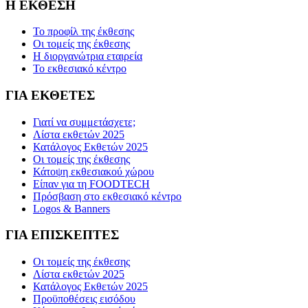
Η ΕΚΘΕΣΗ
Το προφίλ της έκθεσης
Οι τομείς της έκθεσης
Η διοργανώτρια εταιρεία
Το εκθεσιακό κέντρο
ΓΙΑ ΕΚΘΕΤΕΣ
Γιατί να συμμετάσχετε;
Λίστα εκθετών 2025
Κατάλογος Εκθετών 2025
Οι τομείς της έκθεσης
Κάτοψη εκθεσιακού χώρου
Είπαν για τη FOODTECH
Πρόσβαση στο εκθεσιακό κέντρο
Logos & Banners
ΓΙΑ ΕΠΙΣΚΕΠΤΕΣ
Οι τομείς της έκθεσης
Λίστα εκθετών 2025
Κατάλογος Εκθετών 2025
Προϋποθέσεις εισόδου