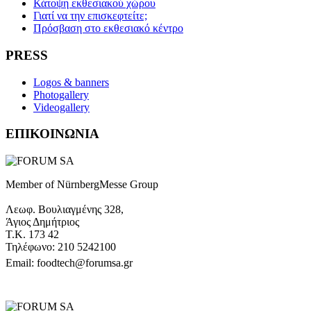
Κάτοψη εκθεσιακού χώρου
Γιατί να την επισκεφτείτε;
Πρόσβαση στο εκθεσιακό κέντρο
PRESS
Logos & banners
Photogallery
Videogallery
ΕΠΙΚΟΙΝΩΝΙΑ
Member of NürnbergMesse Group
Λεωφ. Βουλιαγμένης 328,
Άγιος Δημήτριος
Τ.Κ. 173 42
Τηλέφωνο: 210 5242100
Email: foodtech@forumsa.gr
ΒΡΕΙΤΕ ΜΑΣ ΣΤΟΝ ΧΑΡΤΗ