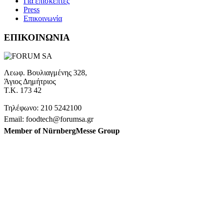
Για επισκέπτες
Press
Επικοινωνία
ΕΠΙΚΟΙΝΩΝΙΑ
Λεωφ. Βουλιαγμένης 328,
Άγιος Δημήτριος
Τ.Κ. 173 42
Τηλέφωνο: 210 5242100
Email: foodtech@forumsa.gr
Member of NürnbergMesse Group
ΒΡΕΙΤΕ ΜΑΣ ΣΤΟΝ ΧΑΡΤΗ
Η FOODTECH FOOD PROCESSING & PACKAGING
EXHIBITION διοργανώνεται από την FORUM SA – Member of
Nurnbergmesse Group και δεν είναι συνδεδεμένη με την
Association FOODTECH -Dijon, France.