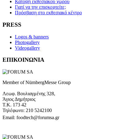
Κάτοψη εκθεσιακού χώρου
Γιατί να την επισκεφτείτε;
Πρόσβαση στο εκθεσιακό κέντρο
PRESS
Logos & banners
Photogallery
Videogallery
ΕΠΙΚΟΙΝΩΝΙΑ
Member of NürnbergMesse Group
Λεωφ. Βουλιαγμένης 328,
Άγιος Δημήτριος
Τ.Κ. 173 42
Τηλέφωνο: 210 5242100
Email: foodtech@forumsa.gr
ΒΡΕΙΤΕ ΜΑΣ ΣΤΟΝ ΧΑΡΤΗ