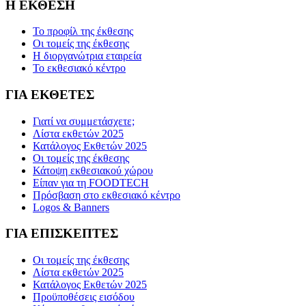
Η ΕΚΘΕΣΗ
Το προφίλ της έκθεσης
Οι τομείς της έκθεσης
Η διοργανώτρια εταιρεία
Το εκθεσιακό κέντρο
ΓΙΑ ΕΚΘΕΤΕΣ
Γιατί να συμμετάσχετε;
Λίστα εκθετών 2025
Κατάλογος Εκθετών 2025
Οι τομείς της έκθεσης
Κάτοψη εκθεσιακού χώρου
Είπαν για τη FOODTECH
Πρόσβαση στο εκθεσιακό κέντρο
Logos & Banners
ΓΙΑ ΕΠΙΣΚΕΠΤΕΣ
Οι τομείς της έκθεσης
Λίστα εκθετών 2025
Κατάλογος Εκθετών 2025
Προϋποθέσεις εισόδου