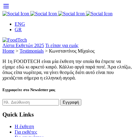
Skip
to
content
ENG
GR
Λίστα Εκθετών 2025
Τι είπαν για εμάς
Home
>
Testimonials
>
Κωνσταντίνος Μίχαλος
H 1η FOODTECH είναι μία έκθεση την οποία θα έπρεπε να
είχαμε εδώ κι αρκετό καιρό. Κάλλιο αργά παρά ποτέ. Άρα ελπίζω,
όπως είπα νωρίτερα, να γίνει θεσμός διότι αυτό είναι που
χρειάζεται σήμερα η ελληνική αγορά.
Εγγραφείτε στο Newsletter μας
Quick Links
H έκθεση
Για εκθέτες