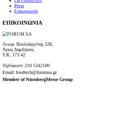
Για επισκέπτες
Press
Επικοινωνία
ΕΠΙΚΟΙΝΩΝΙΑ
Λεωφ. Βουλιαγμένης 328,
Άγιος Δημήτριος
Τ.Κ. 173 42
Τηλέφωνο: 210 5242100
Email: foodtech@forumsa.gr
Member of NürnbergMesse Group
ΒΡΕΙΤΕ ΜΑΣ ΣΤΟΝ ΧΑΡΤΗ
Η FOODTECH FOOD PROCESSING & PACKAGING
EXHIBITION διοργανώνεται από την FORUM SA – Member of
Nurnbergmesse Group και δεν είναι συνδεδεμένη με την
Association FOODTECH -Dijon, France.