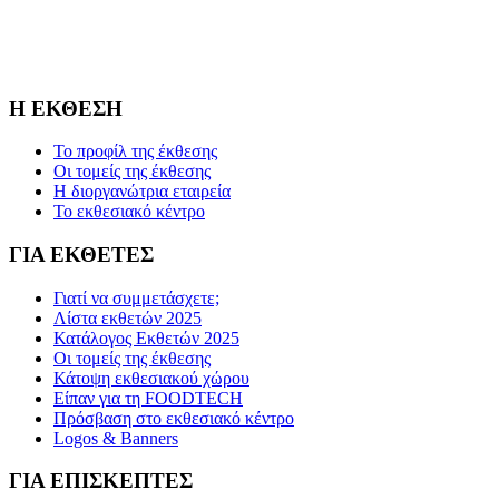
Η FOODTECH FOOD PROCESSING & PACKAGING
EXHIBITION διοργανώνεται από την FORUM SA – Member of
Nurnbergmesse Group και δεν είναι συνδεδεμένη με την
Association FOODTECH -Dijon, France.
Η ΕΚΘΕΣΗ
Το προφίλ της έκθεσης
Οι τομείς της έκθεσης
Η διοργανώτρια εταιρεία
Το εκθεσιακό κέντρο
ΓΙΑ ΕΚΘΕΤΕΣ
Γιατί να συμμετάσχετε;
Λίστα εκθετών 2025
Κατάλογος Εκθετών 2025
Οι τομείς της έκθεσης
Κάτοψη εκθεσιακού χώρου
Είπαν για τη FOODTECH
Πρόσβαση στο εκθεσιακό κέντρο
Logos & Banners
ΓΙΑ ΕΠΙΣΚΕΠΤΕΣ