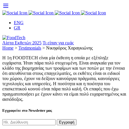
Skip
to
content
ENG
GR
Λίστα Εκθετών 2025
Τι είπαν για εμάς
Home
>
Testimonials
>
Νικηφόρος Χαραγκιώνης
Η 1η FOODTECH είναι μία έκθεση η οποία με εξέπληξε
ευχάριστα. Ήταν πάρα πολύ στοχευμένη. Είναι αναγκαία για τον
κλάδο της βιομηχανίας των τροφίμων και των ποτών με την έννοια
ότι απευθύνεται στους επαγγελματίες, οι εκθέτες είναι οι ειδικοί
του χώρου, έχουν να δείξουν καινούργια πράγματα, καινούργιες
τεχνολογίες και υπηρεσίες. Η ποσότητα και η ποιότητα του
επισκεπτικού κοινού είναι πάρα πολύ καλή. Οι επαφές που έχω
πραγματοποιήσει με έχουν κάνει να είμαι πολύ ευχαριστημένος και
αισιόδοξος.
Εγγραφείτε στο Newsletter μας