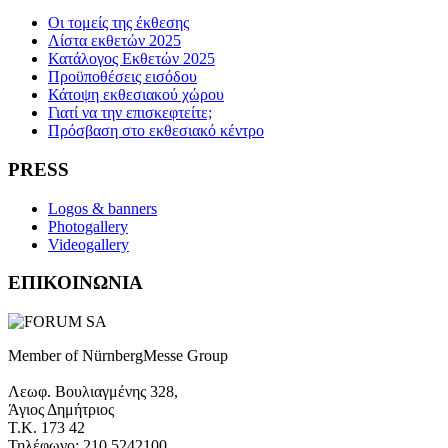
Οι τομείς της έκθεσης
Λίστα εκθετών 2025
Κατάλογος Εκθετών 2025
Προϋποθέσεις εισόδου
Κάτοψη εκθεσιακού χώρου
Γιατί να την επισκεφτείτε;
Πρόσβαση στο εκθεσιακό κέντρο
PRESS
Logos & banners
Photogallery
Videogallery
ΕΠΙΚΟΙΝΩΝΙΑ
Member of NürnbergMesse Group
Λεωφ. Βουλιαγμένης 328,
Άγιος Δημήτριος
Τ.Κ. 173 42
Τηλέφωνο: 210 5242100