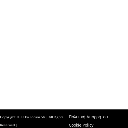
Η FOODTECH FOOD PROCESSING & PACKAGING EXHIBITION διοργανώνεται
από την FORUM SA – Member of Nurnbergmesse Group και δεν είναι
συνδεδεμένη με την Association FOODTECH -Dijon, France.
Πολιτική Απορρήτου
Copyright 2022 by Forum SA | All Rights
Cookie Policy
Reserved |