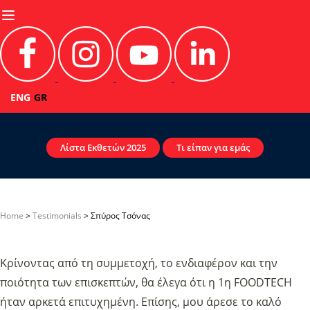
Skip to content
ENG
GR
Λίστα Εκθετών 2025
Τι είπαν για εμάς
Home
>
Testimonials
>
Σπύρος Τσόνας
Κρίνοντας από τη συμμετοχή, το ενδιαφέρον και την
ποιότητα των επισκεπτών, θα έλεγα ότι η 1η FOODTECH
ήταν αρκετά επιτυχημένη. Επίσης, μου άρεσε το καλό