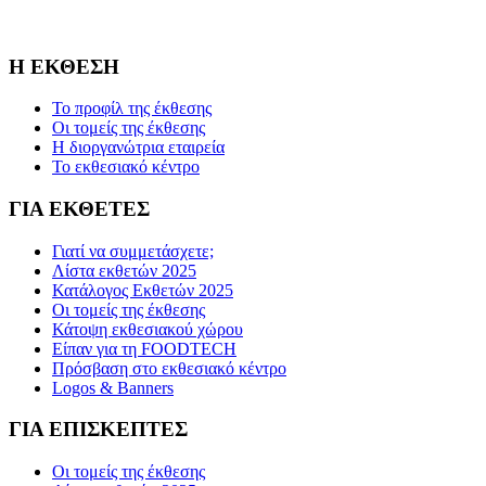
Nurnbergmesse Group και δεν είναι συνδεδεμένη με την
Association FOODTECH -Dijon, France.
Η ΕΚΘΕΣΗ
Το προφίλ της έκθεσης
Οι τομείς της έκθεσης
Η διοργανώτρια εταιρεία
Το εκθεσιακό κέντρο
ΓΙΑ ΕΚΘΕΤΕΣ
Γιατί να συμμετάσχετε;
Λίστα εκθετών 2025
Κατάλογος Εκθετών 2025
Οι τομείς της έκθεσης
Κάτοψη εκθεσιακού χώρου
Είπαν για τη FOODTECH
Πρόσβαση στο εκθεσιακό κέντρο
Logos & Banners
ΓΙΑ ΕΠΙΣΚΕΠΤΕΣ
Οι τομείς της έκθεσης