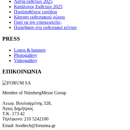
Λίστα εκθετών 2025
Κατάλογος Εκθετών 2025
Προϋποθέσεις εισόδου
Κάτοψη εκθεσιακού χώρου
Γιατί να την επισκεφτείτε;
Πρόσβαση στο εκθεσιακό κέντρο
PRESS
Logos & banners
Photogallery
Videogallery
ΕΠΙΚΟΙΝΩΝΙΑ
Member of NürnbergMesse Group
Λεωφ. Βουλιαγμένης 328,
Άγιος Δημήτριος
Τ.Κ. 173 42
Τηλέφωνο: 210 5242100
Email: foodtech@forumsa.gr