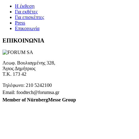
H έκθεση
Για εκθέτες
Για επισκέπτες
Press
Επικοινωνία
ΕΠΙΚΟΙΝΩΝΙΑ
Λεωφ. Βουλιαγμένης 328,
Άγιος Δημήτριος
Τ.Κ. 173 42
Τηλέφωνο: 210 5242100
Email: foodtech@forumsa.gr
Member of NürnbergMesse Group
ΒΡΕΙΤΕ ΜΑΣ ΣΤΟΝ ΧΑΡΤΗ
Η FOODTECH FOOD PROCESSING & PACKAGING
EXHIBITION διοργανώνεται από την FORUM SA – Member of