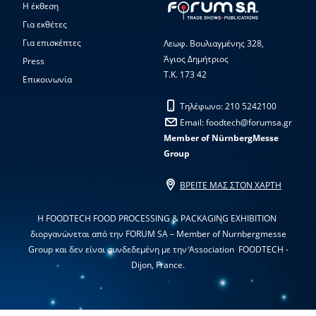
H έκθεση
Για εκθέτες
Για επισκέπτες
Λεωφ. Βουλιαγμένης 328,
Άγιος Δημήτριος
Press
Τ.Κ. 173 42
Επικοινωνία
Τηλέφωνο: 210 5242100
Email: foodtech@forumsa.gr
Member of NürnbergMesse
Group
ΒΡΕΙΤΕ ΜΑΣ ΣΤΟΝ ΧΑΡΤΗ
Η FOODTECH FOOD PROCESSING & PACKAGING EXHIBITION
διοργανώνεται από την FORUM SA – Member of Nurnbergmesse
Group και δεν είναι συνδεδεμένη με την Association FOODTECH -
Dijon, France.