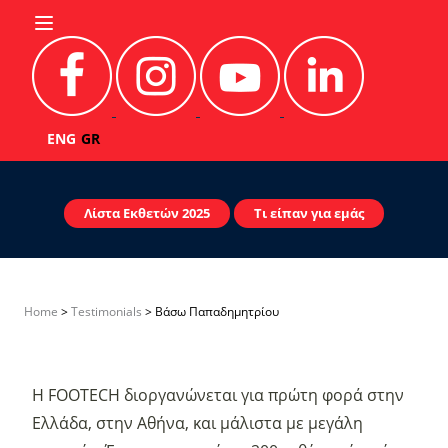
Skip to content
ENG
GR
Λίστα Εκθετών 2025
Τι είπαν για εμάς
Home
>
Testimonials
>
Βάσω Παπαδημητρίου
H FOOTECH διοργανώνεται για πρώτη φορά στην
Ελλάδα, στην Αθήνα, και μάλιστα με μεγάλη