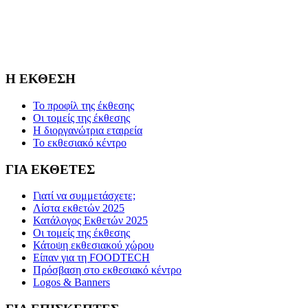
Η FOODTECH FOOD PROCESSING & PACKAGING
EXHIBITION διοργανώνεται από την FORUM SA – Member of
Nurnbergmesse Group και δεν είναι συνδεδεμένη με την
Association FOODTECH -Dijon, France.
Η ΕΚΘΕΣΗ
Το προφίλ της έκθεσης
Οι τομείς της έκθεσης
Η διοργανώτρια εταιρεία
Το εκθεσιακό κέντρο
ΓΙΑ ΕΚΘΕΤΕΣ
Γιατί να συμμετάσχετε;
Λίστα εκθετών 2025
Κατάλογος Εκθετών 2025
Οι τομείς της έκθεσης
Κάτοψη εκθεσιακού χώρου
Είπαν για τη FOODTECH
Πρόσβαση στο εκθεσιακό κέντρο
Logos & Banners