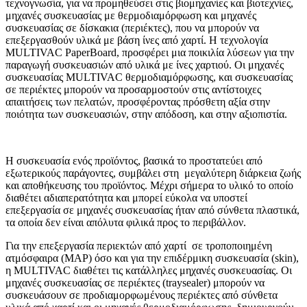
τεχνογνωσία, για να προμηθεύσει στις βιομηχανίες και βιοτεχνίες,
μηχανές συσκευασίας με θερμοδιαμόρφωση και μηχανές
συσκευασίας σε δίσκακια (περιέκτες), που να μπορούν να
επεξεργασθούν υλικά με βάση ίνες από χαρτί. Η τεχνολογία
MULTIVAC PaperBoard, προσφέρει μια ποικιλία λύσεων για την
παραγωγή συσκευασιών από υλικά με ίνες χαρτιού. Οι μηχανές
συσκευασίας MULTIVAC θερμοδιαμόρφωσης, και συσκευασίας
σε περιέκτες μπορούν να προσαρμοστούν στις αντίστοιχες
απαιτήσεις των πελατών, προσφέροντας πρόσθετη αξία στην
ποιότητα των συσκευασιών, στην απόδοση, και στην αξιοπιστία.
Η συσκευασία ενός προϊόντος, βασικά το προστατεύει από
εξωτερικούς παράγοντες, συμβάλει στη μεγαλύτερη διάρκεια ζωής
και αποθήκευσης του προϊόντος. Μέχρι σήμερα το υλικό το οποίο
διαθέτει αδιαπερατότητα και μπορεί εύκολα να υποστεί
επεξεργασία σε μηχανές συσκευασίας ήταν από σύνθετα πλαστικά,
τα οποία δεν είναι απόλυτα φιλικά προς το περιβάλλον.
Για την επεξεργασία περιεκτών από χαρτί σε τροποποιημένη
ατμόσφαιρα (MAP) όσο και για την επιδέρμικη συσκευασία (skin),
η MULTIVAC διαθέτει τις κατάλληλες μηχανές συσκευασίας. Οι
μηχανές συσκευασίας σε περιέκτες (traysealer) μπορούν να
συσκευάσουν σε προδιαμορφωμένους περιέκτες από σύνθετα