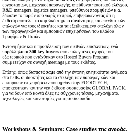
εργοστασίων, μηχανικοί παραγωγής, υπεύθυνοι ποιοτικού ελέγχου,
R&D managers, logistics managers, υπεύθυνοι προμηθειών κ.α.
έδωσαν το παρών από νωρίς το πρωί, επιβεβαιώνοντας ότι η
έκθεση αποτελεί το κομβικό σημείο συνάντησης και επενδυτικών
επιλογών για τους ιδιοκτήτες και τα εξειδικευμένα στελέχη όλων
των παραγωγικών και εμπορικών επιχειρήσεων του κλάδου
Τροφίμων & Ποτών.
Έντονη ήταν και η προσέλευση των διεθνών επισκεπτών, ενώ
παράλληλα οι
300
key
buyers
από επιλεγμένες αγορές του
εξωτερικού που εντάχθηκαν στο
Hosted
Buyers
Program
συμμετείχαν σε συνεχή
meetings
με τους εκθέτες.
Επίσης, όπως διαπιστώσαμε από την έντονη κινητικότητα ανάμεσα
στα
halls
, οι ιδιοκτήτες και τα στελέχη των παραγωγικών και
εμπορικών επιχειρήσεων που ήρθαν στην
FOODTECH
,
επισκέφτηκαν και την νέα έκθεση συσκευασίας
GLOBAL
PACK
,
για να δουν από κοντά όλες τις
σύγχρονες τάσεις, μηχανήματα,
τεχνολογίες και καινοτομίες για τη συσκευασία.
Workshops & Seminars: Case studies της αγοράς,