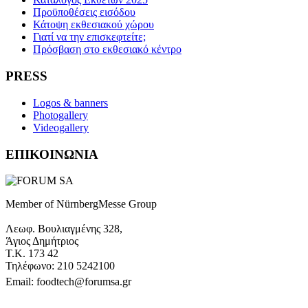
Προϋποθέσεις εισόδου
Κάτοψη εκθεσιακού χώρου
Γιατί να την επισκεφτείτε;
Πρόσβαση στο εκθεσιακό κέντρο
PRESS
Logos & banners
Photogallery
Videogallery
ΕΠΙΚΟΙΝΩΝΙΑ
Member of NürnbergMesse Group
Λεωφ. Βουλιαγμένης 328,
Άγιος Δημήτριος
Τ.Κ. 173 42
Τηλέφωνο: 210 5242100
Email: foodtech@forumsa.gr
ΒΡΕΙΤΕ ΜΑΣ ΣΤΟΝ ΧΑΡΤΗ