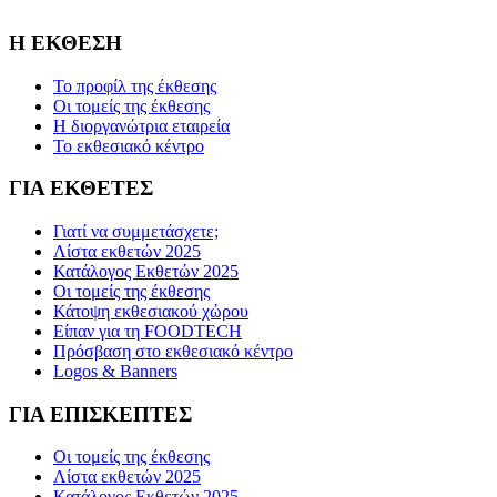
Η ΕΚΘΕΣΗ
Το προφίλ της έκθεσης
Οι τομείς της έκθεσης
Η διοργανώτρια εταιρεία
Το εκθεσιακό κέντρο
ΓΙΑ ΕΚΘΕΤΕΣ
Γιατί να συμμετάσχετε;
Λίστα εκθετών 2025
Κατάλογος Εκθετών 2025
Οι τομείς της έκθεσης
Κάτοψη εκθεσιακού χώρου
Είπαν για τη FOODTECH
Πρόσβαση στο εκθεσιακό κέντρο
Logos & Banners
ΓΙΑ ΕΠΙΣΚΕΠΤΕΣ
Οι τομείς της έκθεσης
Λίστα εκθετών 2025
Κατάλογος Εκθετών 2025