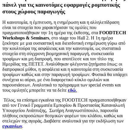
πάνελ για τις καινοτόμες εφαρμογές ρομποτικής
στους χώρους παραγωγής
Η καινοτομία, η έμπνευση, η ενημέρωση και η αλληλεπίδραση
είναι τα στοιχεία που χαρακτήρισαν τις ομιλίες που
πραγματοποιήθηκαν την 1
η
ημέρα της έκθεσης, στα
FOODTECH
Workshops & Seminars
, στο stage του Hall 2. Η 1η ημέρα
ξεκίνησε με μια ουσιαστική και διεισδυτική ενημέρωση γύρω από
την κουλτούρα της ασφάλειας και την καινοτομία, ως συστατικά
στοιχεία στη σύγχρονη βιομηχανική παραγωγή, συσκευασία
τροφίμων και μη διατροφή, που αποτέλεσε και τον τίτλο της
Ημερίδας της ΠΕΤΕΤ. Αναλύθηκαν φλέγοντα ζητήματα όπως: οι
διατροφικοί μύθοι, η ασφάλεια και η καινοτομία στη συσκευασία
τροφίμων καθώς και στην παραγωγή τροφίμων.
Φυσικά θα υπάρχει
συνέχεια κι αύριο, με ένα διαφορετικό κύκλο ομιλιών και
παρουσιάσεων.
Αναλυτικά το πρόγραμμα των special events και
τους ομιλητές μπορείτε να τα δείτε
εδώ
.
Τέλος, τα επίσημα εγκαίνια της FOOD
TECH
πραγματοποιήθηκαν
από τον
Γενικό Γραμματέα Εμπορίου & Προστασίας Καταναλωτή
Υπουργείου Ανάπτυξης,
Σωτήρη Αναγνωστόπουλο,
παρουσία
πλήθους εκπροσώπων θεσμικών φορέων του κλάδου, καθώς και
στελεχών της αγοράς. Διαβάστε αναλυτικά για την εκδήλωση των
εγκαινίων
.