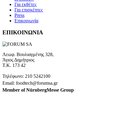
Για εκθέτες
Για επισκέπτες
Press
Επικοινωνία
ΕΠΙΚΟΙΝΩΝΙΑ
Λεωφ. Βουλιαγμένης 328,
Άγιος Δημήτριος
Τ.Κ. 173 42
Τηλέφωνο: 210 5242100
Email: foodtech@forumsa.gr
Member of NürnbergMesse Group
ΒΡΕΙΤΕ ΜΑΣ ΣΤΟΝ ΧΑΡΤΗ
Η FOODTECH FOOD PROCESSING & PACKAGING
EXHIBITION διοργανώνεται από την FORUM SA – Member of
Nurnbergmesse Group και δεν είναι συνδεδεμένη με την
Association FOODTECH -Dijon, France.